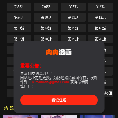
第5話
第6話
第7話
第8話
第9話
第10話
第11話
第12話
第13話
第14話
第15話
第16話
第17話
第18話
第19話
第20話
第21話
第22話
第23話
第24話
第25話
第26話
第27話
第28話
重要公告：
第29話
第30話
第31話
第32話
未满18岁请离开！！
网站地址定期更换，为防迷路请截图保存，发邮
件到：
18rouman@gmail.com
获得最新网
第33話
第34話
第35話
第36話
址！！！
第37話
第38話
第39話
第40話-最終話
我记住啦
热门漫画