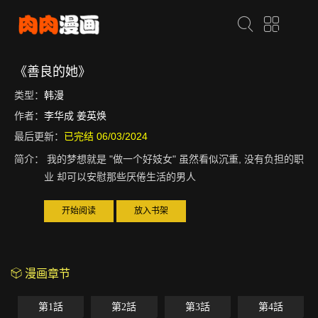
《善良的她》
类型：
韩漫
作者：
李华成 姜英焕
最后更新：
已完结 06/03/2024
简介：
我的梦想就是 "做一个好妓女" 虽然看似沉重, 没有负担的职
业 却可以安慰那些厌倦生活的男人
开始阅读
放入书架
漫画章节
第1話
第2話
第3話
第4話