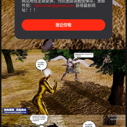
网站地址定期更换，为防迷路请截图保存，发邮
件到：
18rouman@gmail.com
获得最新网
址！！！
我记住啦