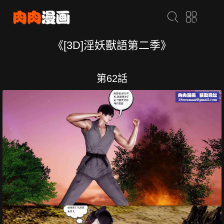
《[3D]淫妖獸語第二季》
第62話