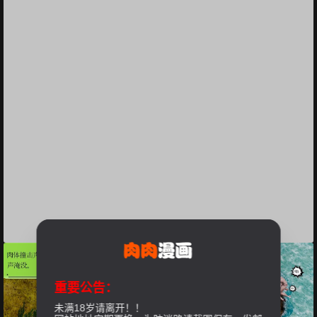
重要公告：
未满18岁请离开！！