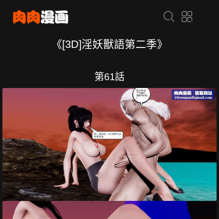
《[3D]淫妖獸語第二季》
第61話