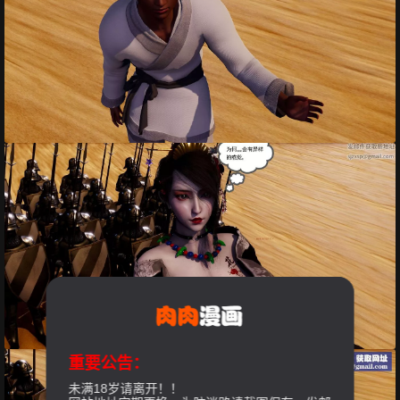
重要公告：
未满18岁请离开！！