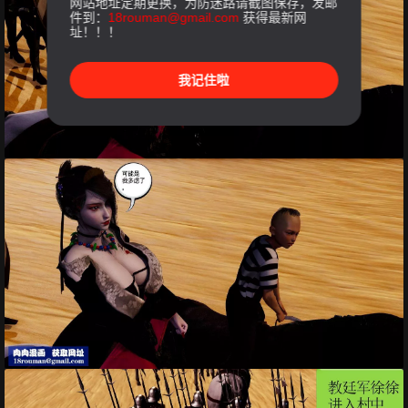
网站地址定期更换，为防迷路请截图保存，发邮
件到：
18rouman@gmail.com
获得最新网
址！！！
我记住啦