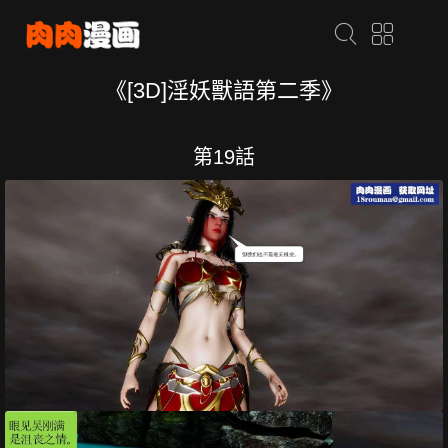
《[3D]淫妖獸語第二季》
第19話