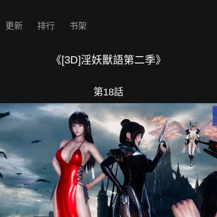
更新
排行
书架
《[3D]淫妖獸語第二季》
第18話