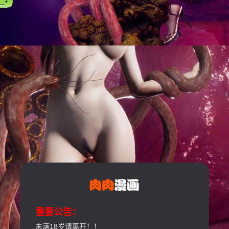
重要公告：
未满18岁请离开！！