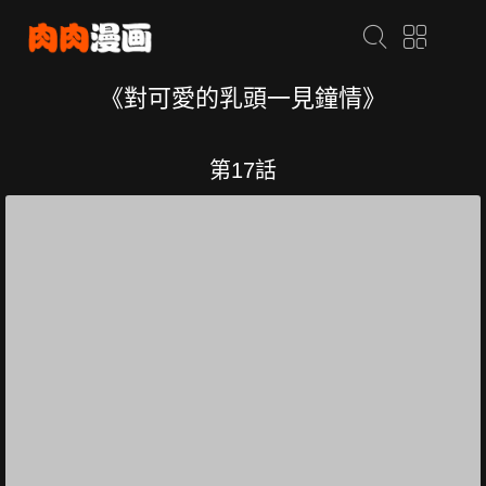
《對可愛的乳頭一見鐘情》
第17話