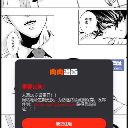
重要公告：
未满18岁请离开！！
网站地址定期更换，为防迷路请截图保存，发邮
件到：
18rouman@gmail.com
获得最新网
址！！！
我记住啦