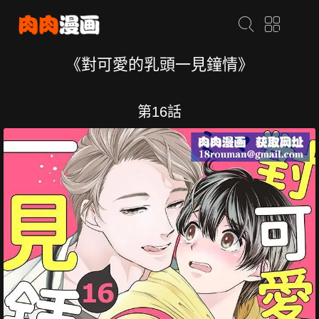
《對可愛的乳頭一見鐘情》
第16話