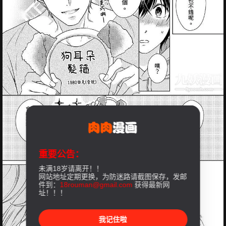
重要公告：
未满18岁请离开！！
网站地址定期更换，为防迷路请截图保存，发邮
件到：
18rouman@gmail.com
获得最新网
址！！！
我记住啦