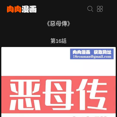
《惡母傳》
第16話