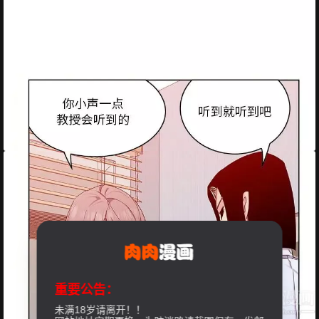
重要公告：
未满18岁请离开！！