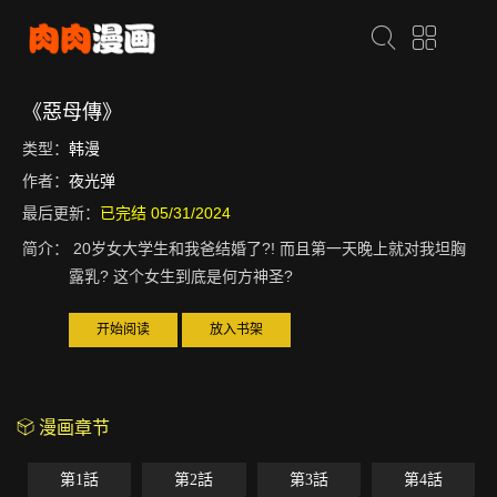
《惡母傳》
类型：
韩漫
作者：
夜光弹
最后更新：
已完结 05/31/2024
简介：
20岁女大学生和我爸结婚了?! 而且第一天晚上就对我坦胸
露乳? 这个女生到底是何方神圣?
开始阅读
放入书架
漫画章节
第1話
第2話
第3話
第4話