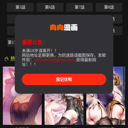
第5話
第6話
第7話
第8話
第9話
第10話
第11話
第12話
第13話
第14話
第15話
第16話
重要公告：
第17話-最終話
未满18岁请离开！！
网站地址定期更换，为防迷路请截图保存，发邮
热门漫画
件到：
18rouman@gmail.com
获得最新网
址！！！
我记住啦