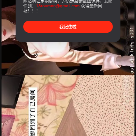
网站地址定期更换，为防迷路请截图保存，发邮
件到：
18rouman@gmail.com
获得最新网
址！！！
我记住啦