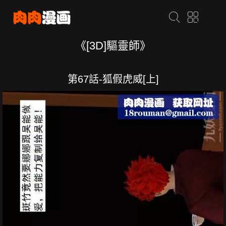
《[3D]驅靈師》
第67話-狐假虎威[上]