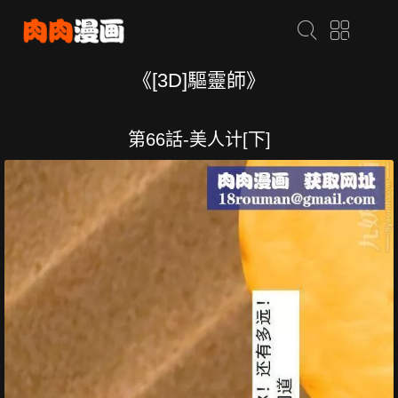
《[3D]驅靈師》
第66話-美人计[下]