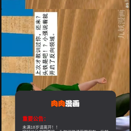
重要公告：
未满18岁请离开！！