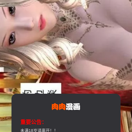
重要公告：
未满18岁请离开！！