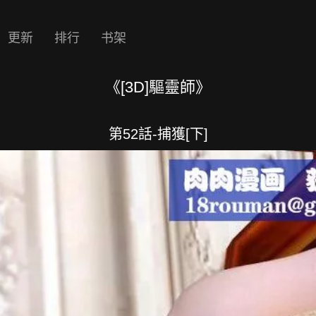
更新
排行
书架
《[3D]驅靈師》
第52話-捕獲[下]