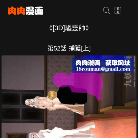
《[3D]驅靈師》
第52話-捕獲[上]