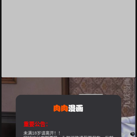
重要公告：
未满18岁请离开！！