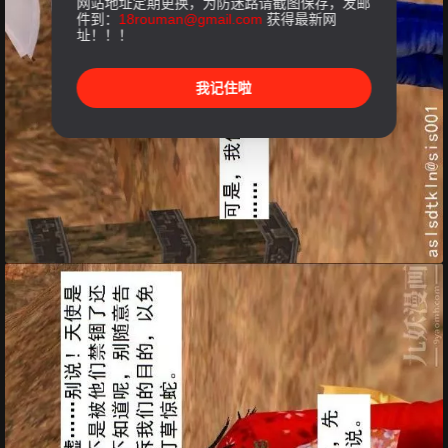
网站地址定期更换，为防迷路请截图保存，发邮
件到：
18rouman@gmail.com
获得最新网
址！！！
我记住啦