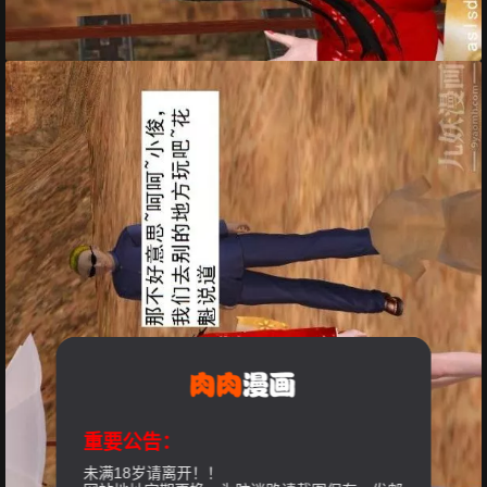
重要公告：
未满18岁请离开！！