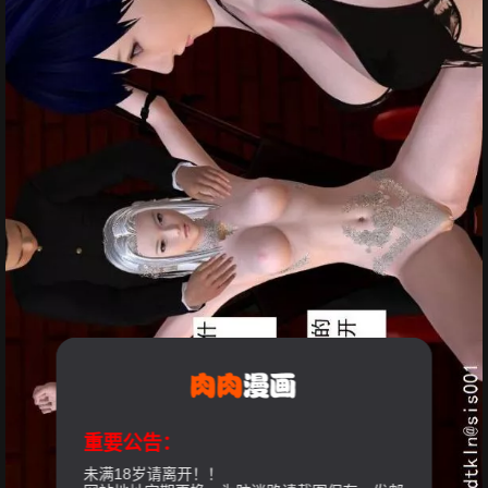
重要公告：
未满18岁请离开！！