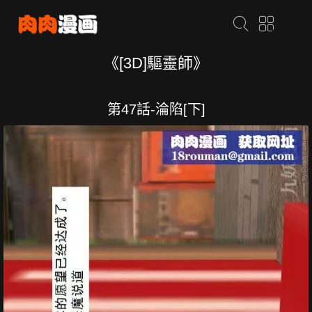
《[3D]驅靈師》
第47話-淪陷[下]