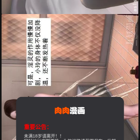
重要公告：
未满18岁请离开！！