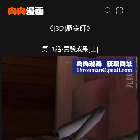
《[3D]驅靈師》
第11話-實驗成果[上]