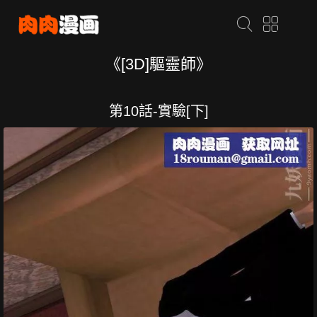
《[3D]驅靈師》
第10話-實驗[下]