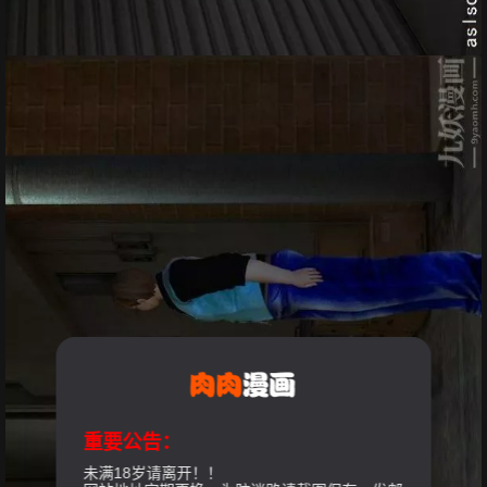
重要公告：
未满18岁请离开！！