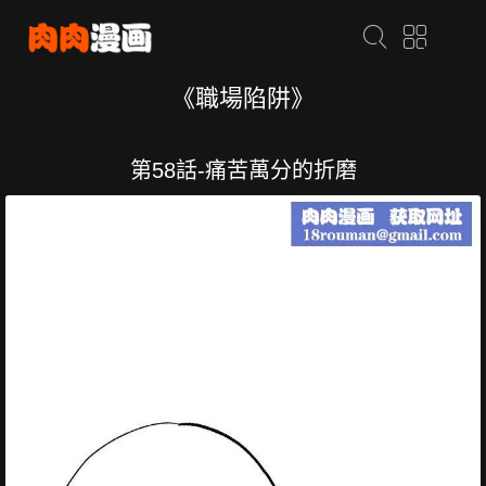
《職場陷阱》
第58話-痛苦萬分的折磨