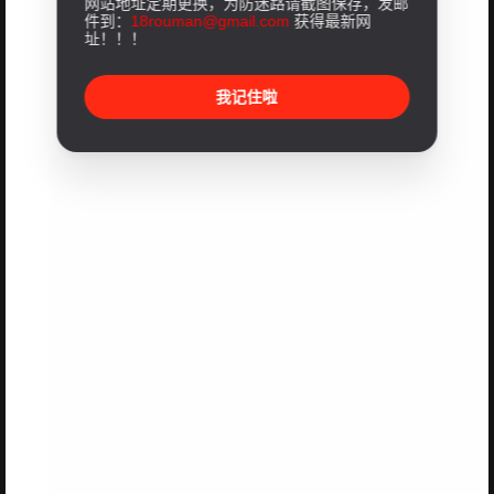
网站地址定期更换，为防迷路请截图保存，发邮
件到：
18rouman@gmail.com
获得最新网
址！！！
我记住啦