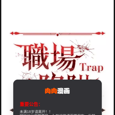
重要公告：
未满18岁请离开！！