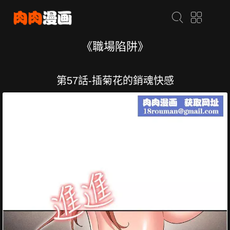
《職場陷阱》
第57話-插菊花的銷魂快感