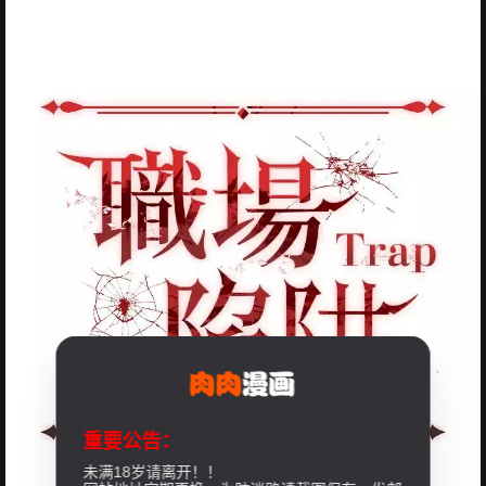
重要公告：
未满18岁请离开！！