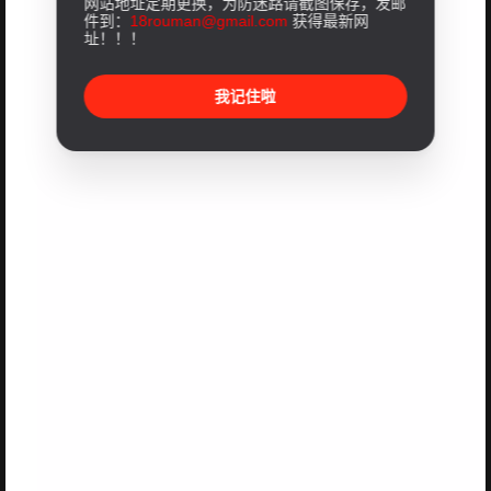
网站地址定期更换，为防迷路请截图保存，发邮
件到：
18rouman@gmail.com
获得最新网
址！！！
我记住啦