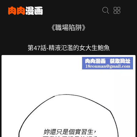
《職場陷阱》
第47話-精液氾濫的女大生鮑魚