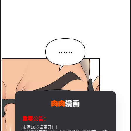
重要公告：
未满18岁请离开！！