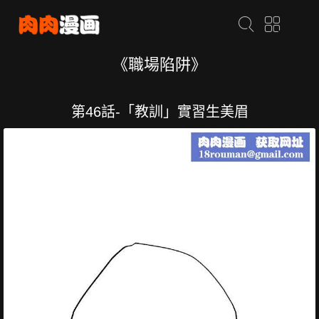
《職場陷阱》
第46話-「教訓」實習生美眉