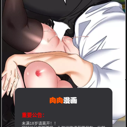
重要公告：
未满18岁请离开！！