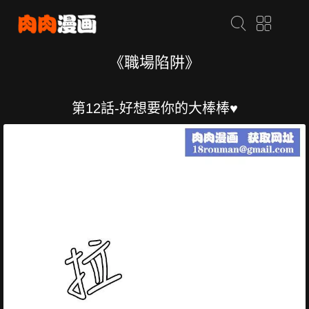
《職場陷阱》
第12話-好想要你的大棒棒♥