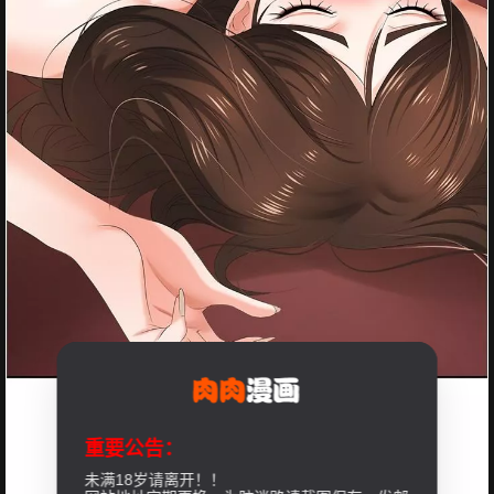
重要公告：
未满18岁请离开！！