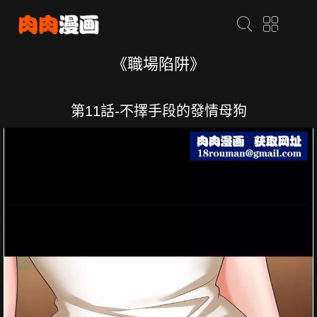
《職場陷阱》
第11話-不擇手段的發情母狗