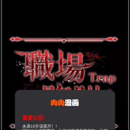
重要公告：
未满18岁请离开！！