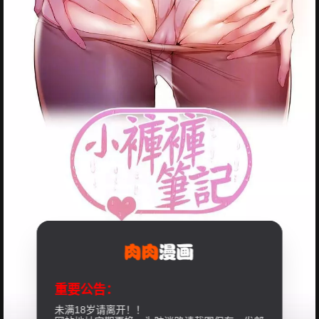
重要公告：
未满18岁请离开！！