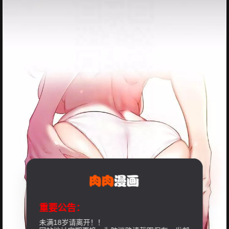
重要公告：
未满18岁请离开！！