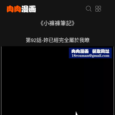
《小褲褲筆記》
第92話-妳已經完全屬於我瞭