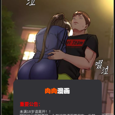
重要公告：
未满18岁请离开！！