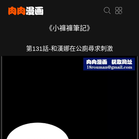
《小褲褲筆記》
第131話-和漢娜在公廁尋求刺激