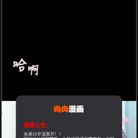
重要公告：
未满18岁请离开！！