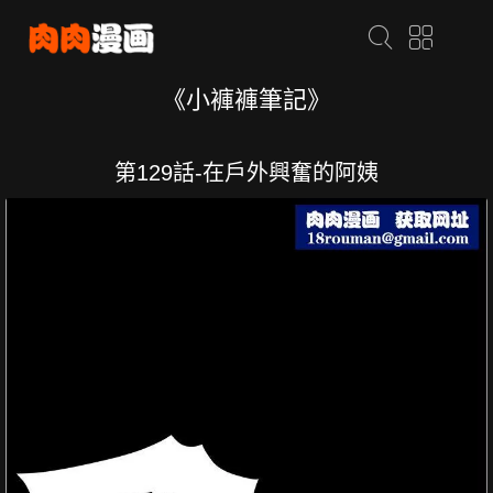
《小褲褲筆記》
第129話-在戶外興奮的阿姨