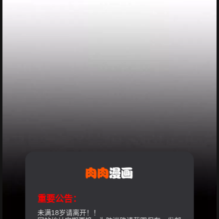
重要公告：
未满18岁请离开！！