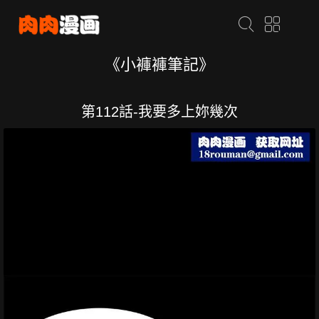
《小褲褲筆記》
第112話-我要多上妳幾次