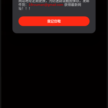
网站地址定期更换，为防迷路请截图保存，发邮
件到：
18rouman@gmail.com
获得最新网
址！！！
我记住啦