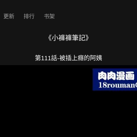
更新
排行
书架
《小褲褲筆記》
第111話-被插上癮的阿姨