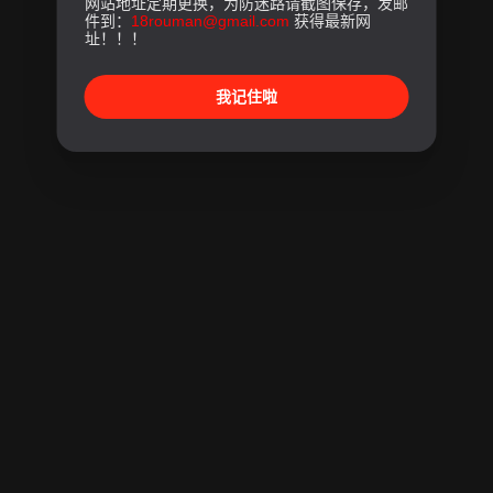
网站地址定期更换，为防迷路请截图保存，发邮
件到：
18rouman@gmail.com
获得最新网
址！！！
我记住啦