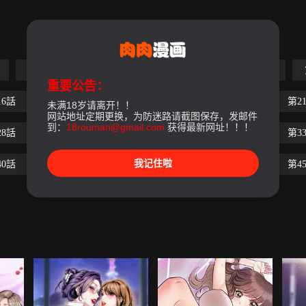
第5話
第6話
第7話
第8話
第9話
重要公告：
16話
第17話
第18話
第19話
第20話
第2
未满18岁请离开！！
网站地址定期更换，为防迷路请截图保存，发邮件
到：
18rouman@gmail.com
获得最新网址！！！
28話
第29話
第30話
第31話
第32話
第3
我记住啦
40話
第41話
第42話
第43話
第44話
第4