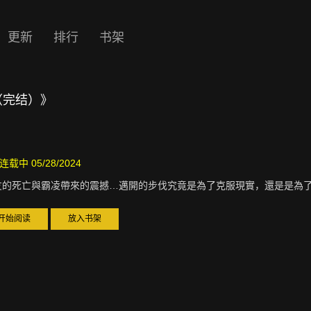
更新
排行
书架
（完结）》
连载中 05/28/2024
友的死亡與霸凌帶來的震撼…邁開的步伐究竟是為了克服現實，還是是為了
开始阅读
放入书架