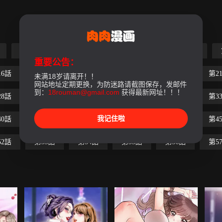
第5話
第6話
第7話
第8話
第9話
重要公告：
16話
第17話
第18話
第19話
第20話
第2
未满18岁请离开！！
网站地址定期更换，为防迷路请截图保存，发邮件
到：
18rouman@gmail.com
获得最新网址！！！
28話
第29話
第30話
第31話
第32話
第3
我记住啦
40話
第41話
第42話
第43話
第44話
第4
52話
第53話
第54話
第55話
第56話
第5