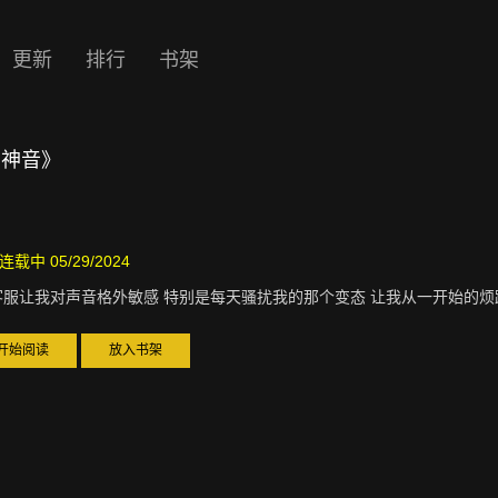
更新
排行
书架
的神音》
连载中 05/29/2024
客服让我对声音格外敏感 特别是每天骚扰我的那个变态 让我从一开始的烦躁
开始阅读
放入书架