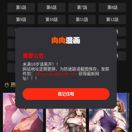
第5話
第6話
第7話
第8話
第9話
第10話
第11話
第12話
第13話
第14話
第15話
第16話
第17話
第18話
第19話
第20話
重要公告：
第21話
第22話
第23話
第24話
未满18岁请离开！！
最終話
网站地址定期更换，为防迷路请截图保存，发邮
件到：
18rouman@gmail.com
获得最新网
址！！！
热门漫画
我记住啦