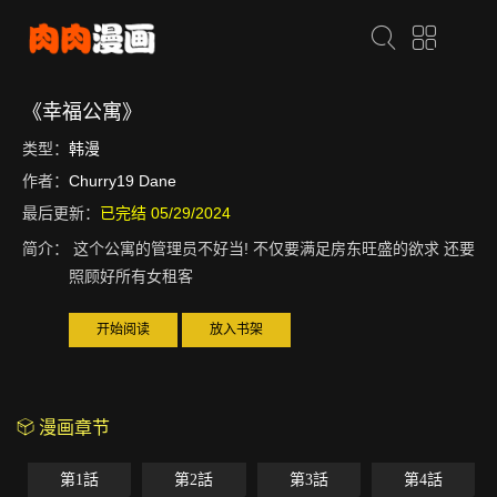
《幸福公寓》
类型：
韩漫
作者：
Churry19 Dane
最后更新：
已完结 05/29/2024
简介：
这个公寓的管理员不好当! 不仅要满足房东旺盛的欲求 还要
照顾好所有女租客
开始阅读
放入书架
漫画章节
第1話
第2話
第3話
第4話