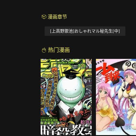
漫画章节
[上高野禦池]おしゃれマル秘先生[中]
热门漫画