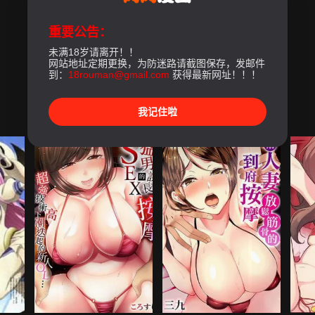
重要公告：
未满18岁请离开！！
网站地址定期更换，为防迷路请截图保存，发邮件
到：
18rouman@gmail.com
获得最新网址！！！
我记住啦