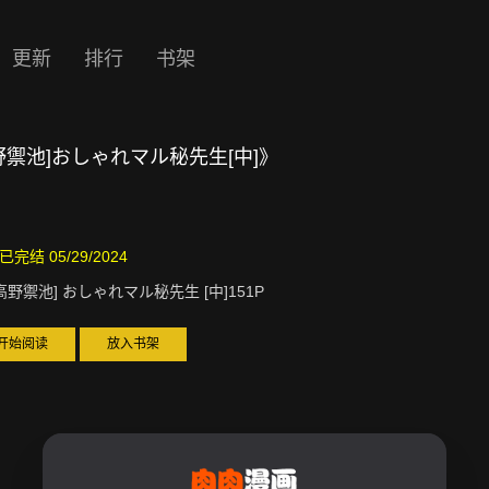
更新
排行
书架
野禦池]おしゃれマル秘先生[中]》
已完结 05/29/2024
高野禦池] おしゃれマル秘先生 [中]151P
开始阅读
放入书架