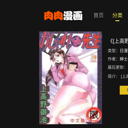
首页
分类
《[上高
类型：
日漫
作者：
紳士
最后更新：
简介：
[上