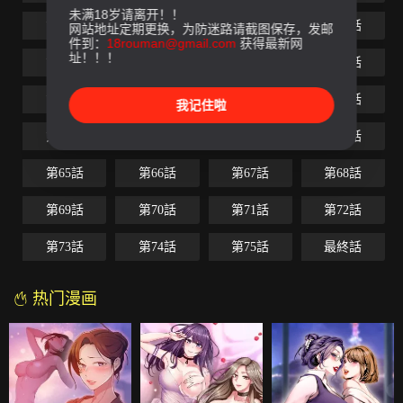
未满18岁请离开！！
第49話
第50話
第51話
第52話
网站地址定期更换，为防迷路请截图保存，发邮
件到：
18rouman@gmail.com
获得最新网
址！！！
第53話
第54話
第55話
第56話
第57話
第58話
第59話
第60話
我记住啦
第61話
第62話
第63話
第64話
第65話
第66話
第67話
第68話
第69話
第70話
第71話
第72話
第73話
第74話
第75話
最終話
热门漫画