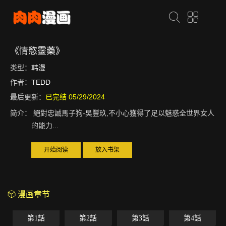
《情慾靈藥》
类型：
韩漫
作者：
TEDD
最后更新：
已完结 05/29/2024
简介：
絕對忠誠馬子狗-吳豐玖,不小心獲得了足以魅惑全世界女人
的能力...
开始阅读
放入书架
漫画章节
第1話
第2話
第3話
第4話