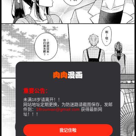
重要公告：
未满18岁请离开！！
网站地址定期更换，为防迷路请截图保存，发邮
件到：
18rouman@gmail.com
获得最新网
址！！！
我记住啦