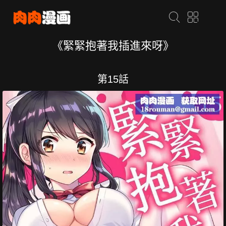
《緊緊抱著我插進來呀》
第15話