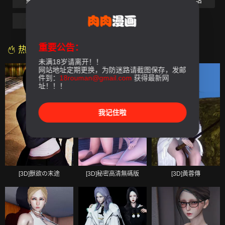
第05話
第06話
第07話
第08話
第09話
第10話-最終話
重要公告：
热门漫画
未满18岁请离开！！
网站地址定期更换，为防迷路请截图保存，发邮
件到：
18rouman@gmail.com
获得最新网
址！！！
我记住啦
[3D]獸欲の末途
[3D]秘密高清無碼版
[3D]黃蓉傳