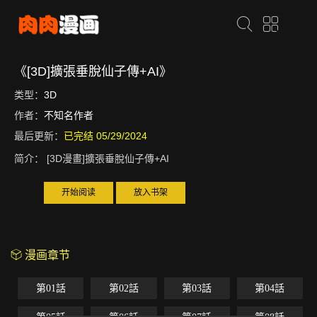
《[3D]擴張垂脫仙子傳+AI》
类型：
3D
作者：
不知名作者
最后更新：
已完结 05/29/2024
简介：
[3D漫畫]擴張垂脫仙子傳+AI
开始阅读
放入书架
漫画章节
第01話
第02話
第03話
第04話