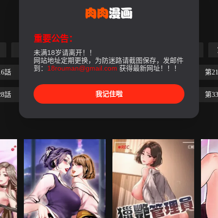
重要公告：
第5話
第6話
第7話
第8話
第9話
未满18岁请离开！！
网站地址定期更换，为防迷路请截图保存，发邮件
到：
18rouman@gmail.com
获得最新网址！！！
16話
第17話
第18話
第19話
第20話
第2
我记住啦
28話
第29話
第30話
第31話
第32話
第3