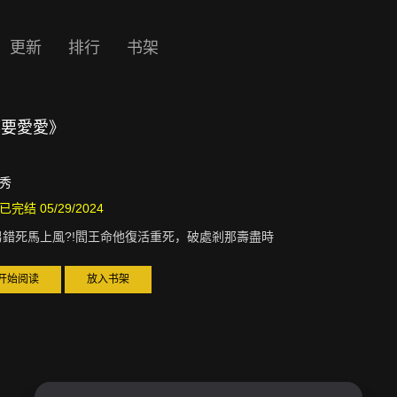
更新
排行
书架
都要愛愛》
秀
已完结 05/29/2024
男錯死馬上風?!閻王命他復活重死，破處剎那壽盡時
开始阅读
放入书架