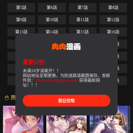
第5話
第6話
第7話
第8話
第9話
第10話
第11話
第12話
第13話
第14話
第15話
第16話
第17話
第18話
第19話
第20話
第21話
第22話
第23話
第24話
重要公告：
第25話
第26話
第27話
第28話
未满18岁请离开！！
网站地址定期更换，为防迷路请截图保存，发邮
件到：
18rouman@gmail.com
获得最新网
第29話
第30話
第31話
第32話
址！！！
热门漫画
我记住啦