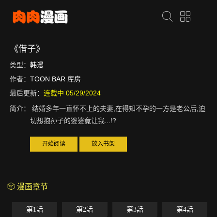
《借子》
类型：
韩漫
作者：
TOON BAR 库房
最后更新：
连载中 05/29/2024
简介：
结婚多年一直怀不上的夫妻,在得知不孕的一方是老公后,迫
切想抱孙子的婆婆竟让我...!?
开始阅读
放入书架
漫画章节
第1話
第2話
第3話
第4話