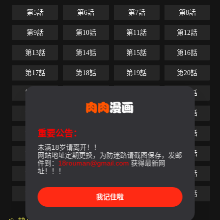
第5話
第6話
第7話
第8話
第9話
第10話
第11話
第12話
第13話
第14話
第15話
第16話
第17話
第18話
第19話
第20話
第21話
第22話
第23話
第24話
第25話
第26話
第27話
第28話
重要公告：
第29話
第30話
第31話
第32話
未满18岁请离开！！
第33話
第34話
第35話
第36話
网站地址定期更换，为防迷路请截图保存，发邮
件到：
18rouman@gmail.com
获得最新网
址！！！
第37話
第38話
第39話
第40話
第41話
第42話
第43話
最終話
我记住啦