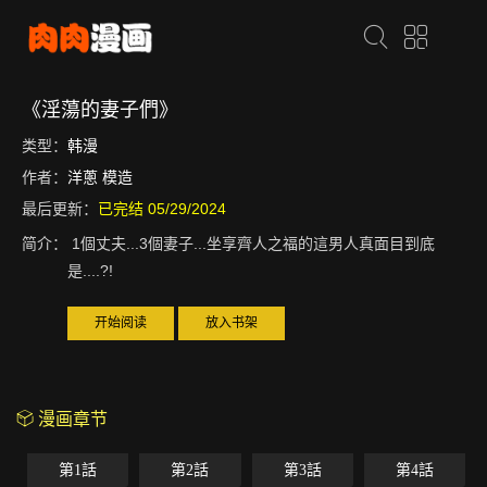
《淫蕩的妻子們》
类型：
韩漫
作者：
洋蔥 模造
最后更新：
已完结 05/29/2024
简介：
1個丈夫...3個妻子...坐享齊人之福的這男人真面目到底
是....?!
开始阅读
放入书架
漫画章节
第1話
第2話
第3話
第4話