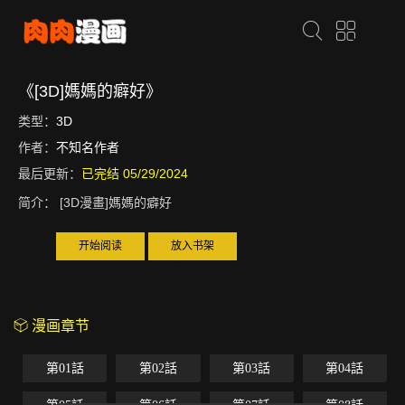
《[3D]媽媽的癖好》
类型：
3D
作者：
不知名作者
最后更新：
已完结 05/29/2024
简介：
[3D漫畫]媽媽的癖好
开始阅读
放入书架
漫画章节
第01話
第02話
第03話
第04話