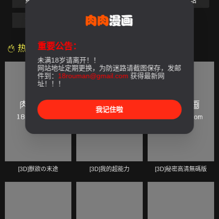
第05話
第06話
第07話
第08話
第09話
最終話
重要公告：
热门漫画
未满18岁请离开！！
网站地址定期更换，为防迷路请截图保存，发邮
件到：
18rouman@gmail.com
获得最新网
址！！！
我记住啦
[3D]獸欲の末途
[3D]我的超能力
[3D]秘密高清無碼版