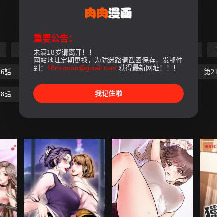
重要公告：
第5話
第6話
第7話
第8話
第9話
未满18岁请离开！！
网站地址定期更换，为防迷路请截图保存，发邮件
到：
18rouman@gmail.com
获得最新网址！！！
16話
第17話
第18話
第19話
第20話
第2
我记住啦
28話
第29話
最終話