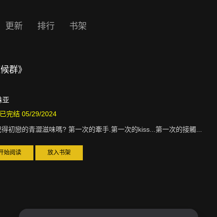
更新
排行
书架
症候群》
珠亚
已完结 05/29/2024
得初戀的青澀滋味嗎? 第一次的牽手.第一次的kiss...第一次的接觸...
开始阅读
放入书架