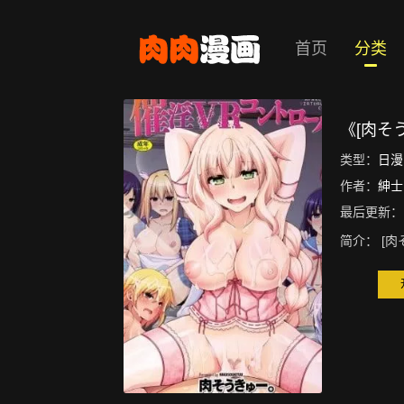
首页
分类
《[肉そ
类型：
日漫
作者：
紳士
最后更新：
简介：
[肉