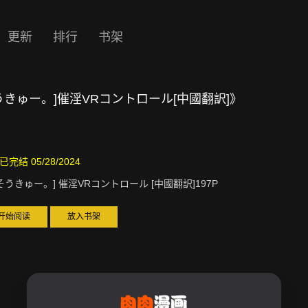
更新
排行
书架
うきゅー。]催淫VRコントロール[中國翻訳]》
已完结 05/28/2024
そうきゅー。] 催淫VRコントロール [中國翻訳]197P
开始阅读
放入书架