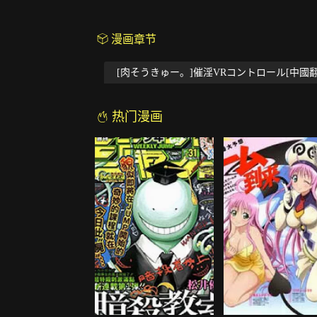
漫画章节
[肉そうきゅー。]催淫VRコントロール[中國翻
热门漫画