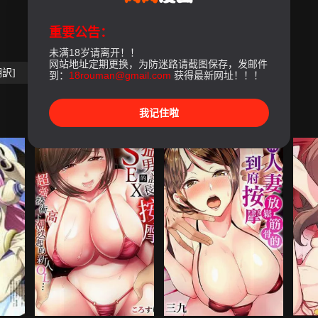
重要公告：
未满18岁请离开！！
网站地址定期更换，为防迷路请截图保存，发邮件
訳]
到：
18rouman@gmail.com
获得最新网址！！！
我记住啦