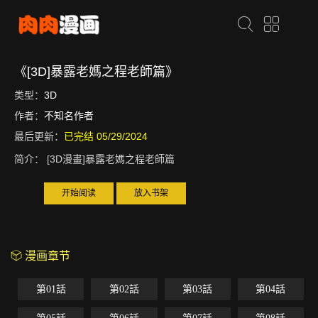
《[3D]暴露老媽之程老師篇》
类型：
3D
作者：
不知名作者
最后更新：
已完结 05/29/2024
简介：
[3D漫畫]暴露老媽之程老師篇
开始阅读
放入书架
漫画章节
第01話
第02話
第03話
第04話