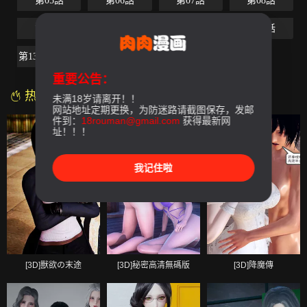
第05話
第06話
第07話
第08話
第09話
第10話
第11話
第12話
第13話-最終話
重要公告：
热门漫画
未满18岁请离开！！
网站地址定期更换，为防迷路请截图保存，发邮
件到：
18rouman@gmail.com
获得最新网
址！！！
我记住啦
[3D]獸欲の末途
[3D]秘密高清無碼版
[3D]降魔傳