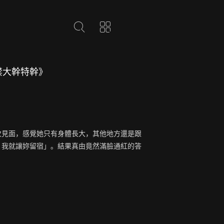
禁大幹特幹》
次見面，感覺她只有身體長大，其他地方還是跟
，我就讓妳留宿」。結果真由竟然滿臉通紅的答