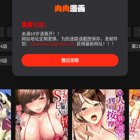
重要公告：
第5話
第6話
第7話
第8話
第9話
未满18岁请离开！！
网站地址定期更换，为防迷路请截图保存，发邮件
到：
18rouman@gmail.com
获得最新网址！！！
16話
第17話
第18話
第19話
第20話
第2
我记住啦
28話