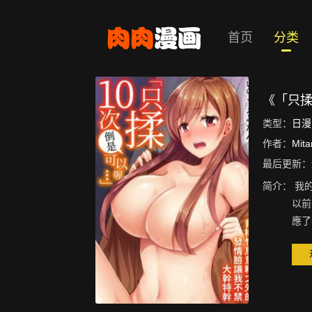
首页
分类
《「只揉
类型：
日漫
作者：
Mita
最后更新：
简介：
我
以前
應了