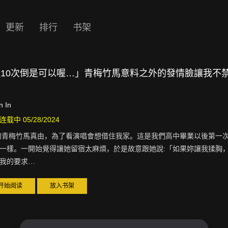
更新
排行
书架
10次倒是可以喔…」青梅竹馬意料之外的發情臉讓我不
n In
连载中 05/28/2024
的青梅竹馬真由，為了看演唱會想借住我家。這是我們高中畢業以後第一
一樣。一開始覺得讓她留宿太麻煩，於是故意跟她說:「如果妳讓我揉胸
我的要求…
开始阅读
放入书架