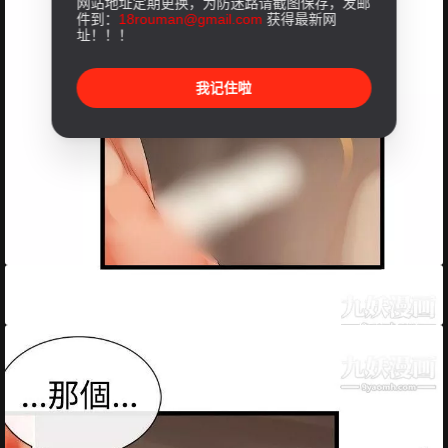
网站地址定期更换，为防迷路请截图保存，发邮
件到：
18rouman@gmail.com
获得最新网
址！！！
我记住啦