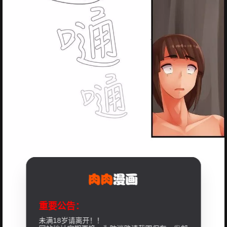
重要公告：
未满18岁请离开！！