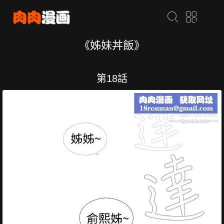
《姊妹丼飯》
第18話