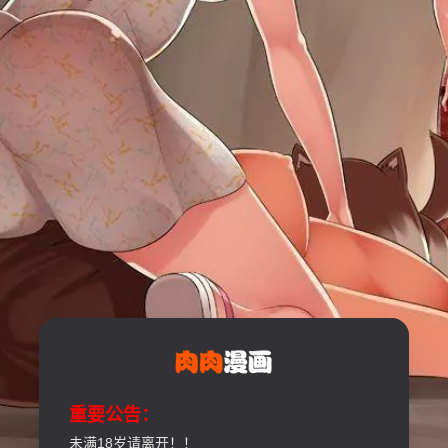
重要公告：
未满18岁请离开！！