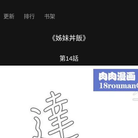
更新
排行
书架
《姊妹丼飯》
第14話