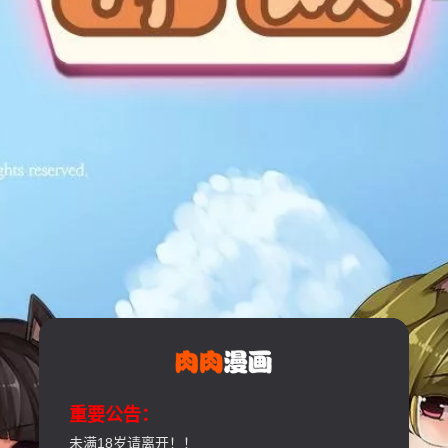
重要公告：
未满18岁请离开！！