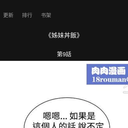
更新
排行
书架
《姊妹丼飯》
第9話