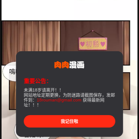
重要公告：
未满18岁请离开！！
网站地址定期更换，为防迷路请截图保存，发邮
件到：
18rouman@gmail.com
获得最新网
址！！！
我记住啦