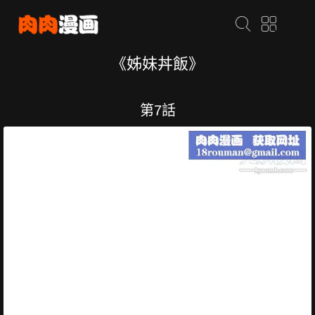
《姊妹丼飯》
第7話