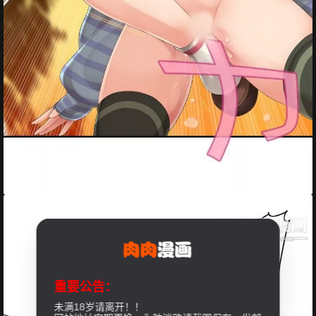
重要公告：
未满18岁请离开！！