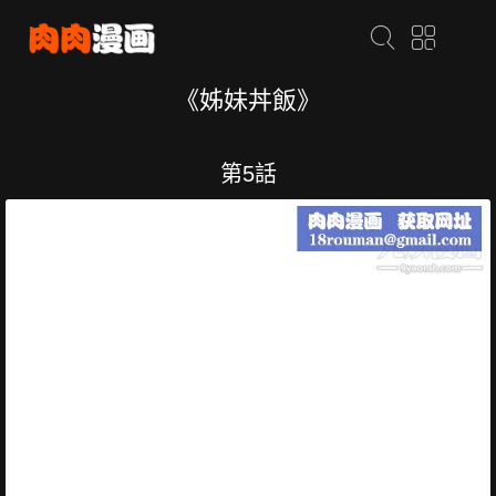
《姊妹丼飯》
第5話